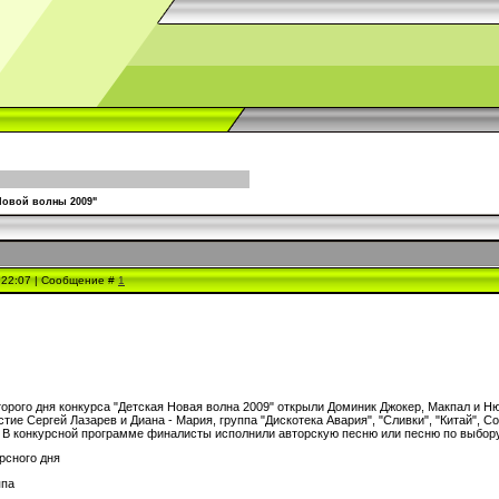
Новой волны 2009"
, 22:07 | Сообщение #
1
орого дня конкурса "Детская Новая волна 2009" открыли Доминик Джокер, Макпал и Н
тие Сергей Лазарев и Диана - Мария, группа "Дискотека Авария", "Сливки", "Китай", 
. В конкурсной программе финалисты исполнили авторскую песню или песню по выбору
рсного дня
ппа