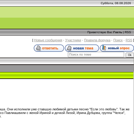
Суббота, 08.08.2026
Приветствую Вас
Гость
|
RSS
[
Новые сообщения
·
Участники
·
Правила форума
·
Поиск
·
RSS
]
юша. Они исполнили уже ставшую любимой детьми песню "Если это любовь". Так же
Сосо Павлиашвили с женой Ириной и дочкой Лизой, Ирина Дубцова, группа "Челси",
.