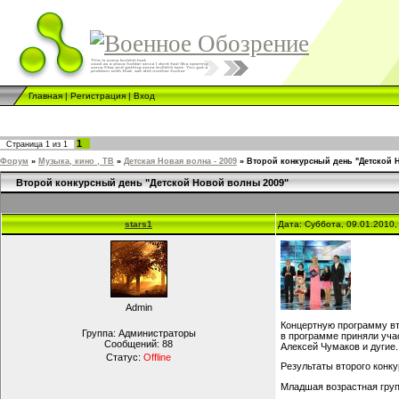
Главная
|
Регистрация
|
Вход
1
Страница
1
из
1
Форум
»
Музыка, кино , ТВ
»
Детская Новая волна - 2009
»
Второй конкурсный день "Детской 
Второй конкурсный день "Детской Новой волны 2009"
stars1
Дата: Суббота, 09.01.2010
Admin
Концертную программу вт
Группа: Администраторы
в программе приняли учас
Сообщений:
88
Алексей Чумаков и дугие
Статус:
Offline
Результаты второго конку
Младшая возрастная гру