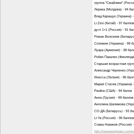
группа "Смайлики" (Росси
Лерика (Молдова) - 94 ба
Влад Каращук (Украина) -
Li Zexi (Китай) - 97 баллов
дуэт 1+1 (Россия) - 91 ба
Роман Волознев (Беларусь
Соломия (Украина) - 99 б
Луара (Армения) - 98 бал
Робин Пакален (Финляндия
Старшая возрастная груп
Александр Черненко (Укра
Инесса (Латвия) - 96 бал
Мария Стасюк (Украина) -
Paulina (США) - 94 балла
Анна (Грузия) - 99 баллов
Ангелина Шалимова (Укра
СО-ДА (Беларусь) - 93 б
Li-Ya (Россия) - 96 баллов
Слава Новиков (Россия) -
http://newwavejunior.com/