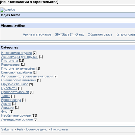
[
Нанотехнологии в строительстве
]
Ieejas forma
Vietnes izvēlne
Архив материалов
SIA “Stars1” . О нас
Обратная связь
Каталог сай
Categories
Незнакомое оружие
[7]
Аксессуары для оружия
[1]
Пистолеты
[11]
Револьверы
[1]
Пистолеты- пулемёты
[1]
Винтовки, карабины
[1]
Автоматы (штурмовые винтовки)
[7]
Снайперские винтовки
[1]
Оружие спецназа
[9]
Пулемёты
[1]
Бронеавтомобили
[1]
Танки
[1]
Бронепоезда
[1]
Армия
[1]
Авиация
[1]
Флот
[1]
Необычное оружие
[13]
Легендарное оружие
[3]
Sākums
»
Faili
»
Военное дело
»
Пистолеты