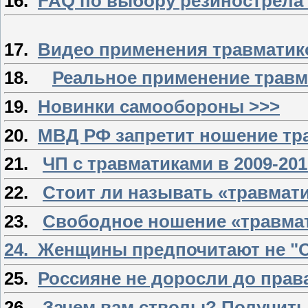
16.
FAQ по выбору резинострела
17.
Видео применения травматик
18.
Реальное применение травма
19.
Новинки самообороны >>>
20.
МВД РФ запретит ношение тр
21.
ЧП с травматиками в 2009-2010
22.
Стоит ли называть «травмат
23.
Свободное ношение «травма
24. Женщины предпочитают не "О
25.
Россияне не доросли до прав
26.
Зачем вам стволы? Получит