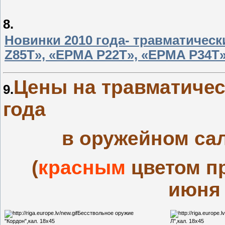
8.
Новинки 2010 года- травматичес
Z85Т», «EPMA P22T», «EPMA P34T
Цены на травматичес
9.
года
в оружейном са
(
красным
цветом п
июня 
Бесствольное оружие
"Кордон",кал. 18х45
Л",кал. 18х45