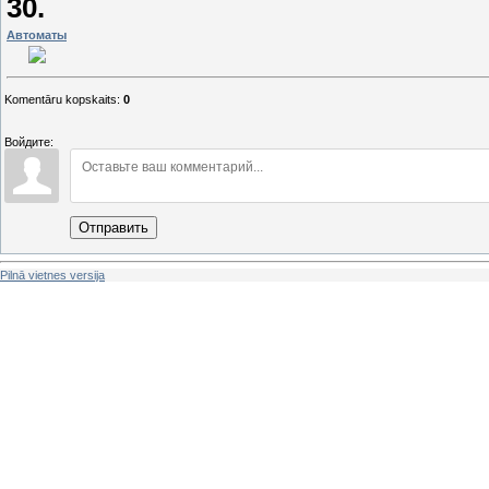
30.
Автоматы
Komentāru kopskaits
:
0
Войдите:
Отправить
Pilnā vietnes versija