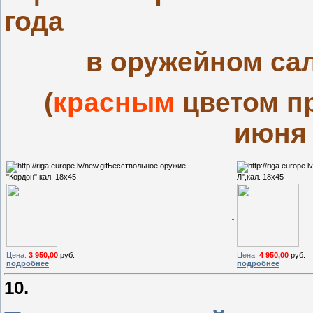
года
в оружейном са
(
красным
цветом п
июня 
Бесствольное оружие
"Кордон",кал. 18х45
Л",кал. 18х45
Цена:
3 950,00
руб.
Цена:
4 950,00
руб.
подробнее
подробнее
10.