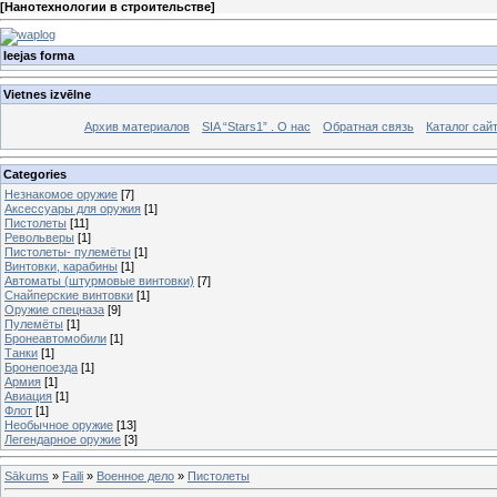
[
Нанотехнологии в строительстве
]
Ieejas forma
Vietnes izvēlne
Архив материалов
SIA “Stars1” . О нас
Обратная связь
Каталог сай
Categories
Незнакомое оружие
[7]
Аксессуары для оружия
[1]
Пистолеты
[11]
Револьверы
[1]
Пистолеты- пулемёты
[1]
Винтовки, карабины
[1]
Автоматы (штурмовые винтовки)
[7]
Снайперские винтовки
[1]
Оружие спецназа
[9]
Пулемёты
[1]
Бронеавтомобили
[1]
Танки
[1]
Бронепоезда
[1]
Армия
[1]
Авиация
[1]
Флот
[1]
Необычное оружие
[13]
Легендарное оружие
[3]
Sākums
»
Faili
»
Военное дело
»
Пистолеты