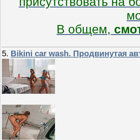
присутствовать на 
мо
В общем,
смо
5.
Bikini car wash. Продвинутая а