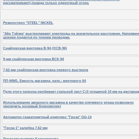
рассматривают),правда только одиночный огонь
Резинострел "STEEL" NICKEL
'Эйр Тэйзер' выстреливают электроды на значительное расстояние. Напряжен
шокере подается по тонким проводам.
Снайперская винтовка В-94 (ОСВ-96)
9-мм снайперская винтовка ВСК-94
7,62-мм снайперская винтовка первого выстрела
ПП-90М1. Емкость магазина, патр.: винтового 64
Пуля этого патрона пробивает стальной лист Ст3 толщиной 10 мм на дистанци
Использование запасного магазина в качестве плечевого упора позволило
увеличить носимый боекомплект
Автоматно-гранатометный комплекс "Гроза" ОЦ-14
"Гроза-1" калибра 7.62 мм
Пистолет-пулемет Калашникова