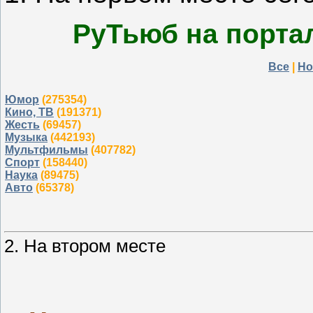
РуТьюб на порта
Все
|
Но
Юмор
(275354)
Кино, ТВ
(191371)
Жесть
(69457)
Музыка
(442193)
Мультфильмы
(407782)
Спорт
(158440)
Наука
(89475)
Авто
(65378)
2. На втором месте