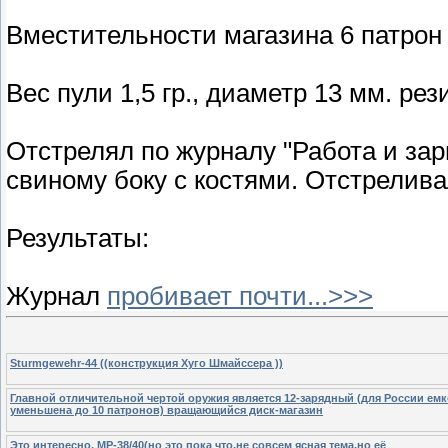
Вместительности магазина 6 патрон 
Вес пули 1,5 гр., диаметр 13 мм. рез
Отстрелял по журналу "Работа и зар
свиному боку с костями. Отстрелив
Результаты:
Журнал
пробивает почти...>>>
Sturmgewehr-44 ((конструкция Хуго Шмайссера ))
Главной отличительной чертой оружия является 12-зарядный (для России емк
уменьшена до 10 патронов) вращающийся диск-магазин
Это интересно. МР-38/40(но это пока что,не совсем ясная тема,но её