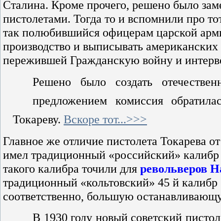
Сталина. Кроме прочего, решено было за
пистолетами. Тогда то и вспомнили про то
так полюбившийся офицерам царской армии
производство и выписывать американских 
пережившей Гражданскую войну и интерве
Решено было создать отечестве
предложением комиссия обратила
Токареву.
Вскоре тот...>>>
Главное же отличие пистолета Токарева от
имел традиционный «российский» калибр 
такого калибра точили для
револьверов Н
традиционный «кольтовский» 45 й калибр (
соответственно, большую останавливающу
В 1930 году новый советский писто