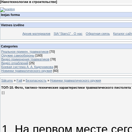
[
Нанотехнологии в строительстве
]
Ieejas forma
Vietnes izvēlne
Архив материалов
SIA “Stars1” . О нас
Обратная связь
Каталог сай
Categories
Реальное примен. травматиков
[70]
Оружие самообороны
[160]
Видео применения травматиков
[78]
Видео ограблений
[25]
Боевая система А. А. Кадочникова
[8]
Новинки травматического оружия
[60]
Sākums
»
Faili
»
Безопасность
»
Новинки травматического оружия
ТОП-10. Фото, тактико-технические характеристики травматического пистолета
[ ]
1. На первом месте сег