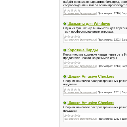
найдёт несколько вариантов бильярда, сре
сопровождения и масса опций произведут 
Технические фотоприколы
|
Просмотров:
1216
|
Загр
Шахматы для Windows
Одна из лучших игр в шахматы для персона
так и профессиональным игрокам.
Технические фотоприколы
|
Просмотров:
1262
|
Загр
Короткие Нарды
Классические короткие нарды через сеть И
предлагают несколько режимов игры.
Технические фотоприколы
|
Просмотров:
1213
|
Загр
Шашки Amusive Checkers
Сборник наиболее распространённых разнов
поддавки.
Технические фотоприколы
|
Просмотров:
1241
|
Загр
Шашки Amusive Checkers
Сборник наиболее распространённых разнов
поддавки.
Технические фотоприколы
|
Просмотров:
1162
|
Загр