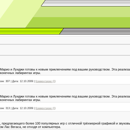
Марио и Луиджи готовы к новым приключениям под вашим руководством. Эта реализа
сконечных лабиринтах игры.
зок:
307
|
Дата:
12.10.2009
|
Комментарии (0)
Марио и Луиджи готовы к новым приключениям под вашим руководством. Эта реализа
сконечных лабиринтах игры.
зок:
313
|
Дата:
12.10.2009
|
Комментарии (0)
, предлагающего более 100 популярных игр с отличной трёхмерной графикой и звуко
м Лас Вегаса, не отходя от компьютера.