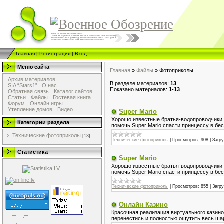
Главная
|
Регистрация
|
Вход
Меню сайта
Главная
»
Файлы
» Фотоприколы
Архив материалов
В разделе материалов
:
13
SIA “Stars1” . О нас
Показано материалов
:
1-13
Обратная связь
Каталог сайтов
Статьи
Файлы
Гостевая книга
Форум
Онлайн игры
Утепление домов
Видео
Super Mario
Хорошо известные братья-водопроводчики 
Категории раздела
помочь Super Mario спасти принцессу в бе
Технические фотоприколы
[13]
Технические фотоприколы
|
Просмотров:
908
|
Загру
Статистика
Super Mario
Хорошо известные братья-водопроводчики 
помочь Super Mario спасти принцессу в бе
Технические фотоприколы
|
Просмотров:
855
|
Загру
Онлайн Казино
Красочная реализация виртуального казино
перенестись и полностью ощутить весь шар