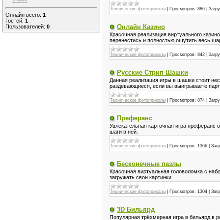
Технические фотоприколы
|
Просмотров:
886
|
Загру
Онлайн всего:
1
Гостей:
1
Онлайн Казино
Пользователей:
0
Красочная реализация виртуального казино
перенестись и полностью ощутить весь шар
Технические фотоприколы
|
Просмотров:
842
|
Загру
Русские Стрип Шашки
Данная реализация игры в шашки стоит нес
раздевающиеся, если вы выигрываете парт
Технические фотоприколы
|
Просмотров:
874
|
Загру
Преферанс
Увлекательная карточная игра преферанс о
шаги в ней.
Технические фотоприколы
|
Просмотров:
1366
|
Загр
Бесконечные пазлы
Красочная виртуальная головоломка с набо
загружать свои картинки.
Технические фотоприколы
|
Просмотров:
1304
|
Загр
3D Бильярд
Популярная трёхмерная игра в бильярд в р