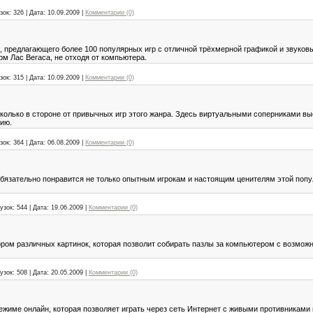
зок:
326
|
Дата:
10.09.2009
|
Комментарии (0)
, предлагающего более 100 популярных игр с отличной трёхмерной графикой и звуко
м Лас Вегаса, не отходя от компьютера.
зок:
315
|
Дата:
10.09.2009
|
Комментарии (0)
колько в стороне от привычных игр этого жанра. Здесь виртуальными соперниками в
ию.
зок:
364
|
Дата:
06.08.2009
|
Комментарии (0)
бязательно понравится не только опытным игрокам и настоящим ценителям этой попул
узок:
544
|
Дата:
19.06.2009
|
Комментарии (0)
ром различных картинок, которая позволит собирать пазлы за компьютером с возмож
узок:
508
|
Дата:
20.05.2009
|
Комментарии (0)
ежиме онлайн, которая позволяет играть через сеть Интернет с живыми противниками 