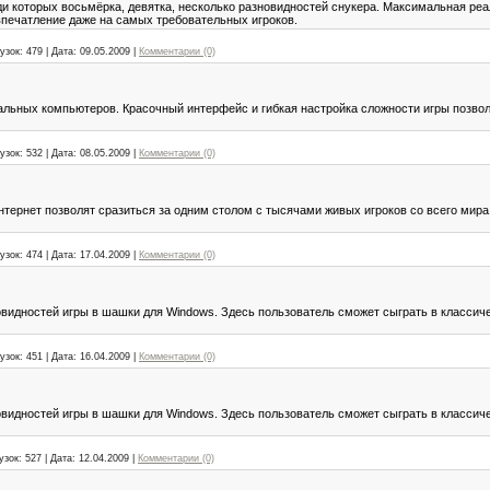
ди которых восьмёрка, девятка, несколько разновидностей снукера. Максимальная реа
впечатление даже на самых требовательных игроков.
узок:
479
|
Дата:
09.05.2009
|
Комментарии (0)
льных компьютеров. Красочный интерфейс и гибкая настройка сложности игры позволи
узок:
532
|
Дата:
08.05.2009
|
Комментарии (0)
нтернет позволят сразиться за одним столом с тысячами живых игроков со всего мир
узок:
474
|
Дата:
17.04.2009
|
Комментарии (0)
идностей игры в шашки для Windows. Здесь пользователь сможет сыграть в классиче
узок:
451
|
Дата:
16.04.2009
|
Комментарии (0)
идностей игры в шашки для Windows. Здесь пользователь сможет сыграть в классиче
узок:
527
|
Дата:
12.04.2009
|
Комментарии (0)